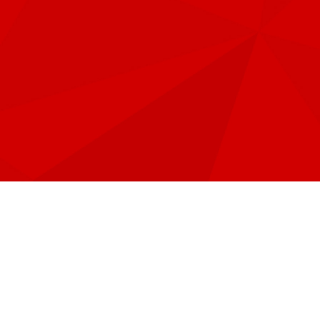
当社は、偽り、その
当社事業における業
合があります。
5.取得に際しての利
当社は、個人情報を
を、本人に通知また
1）利用目的を本人
おそれがある場合
2）利用目的を本人
がある場合
3）国の機関又は地
を本人に通知し、又
6.個人情報の保管・
当社は、取り扱う個
定め、従業員に対す
7.個人情報の委託に
当社は、個人情報の
取り扱いを委託され
8.個人情報の第三者