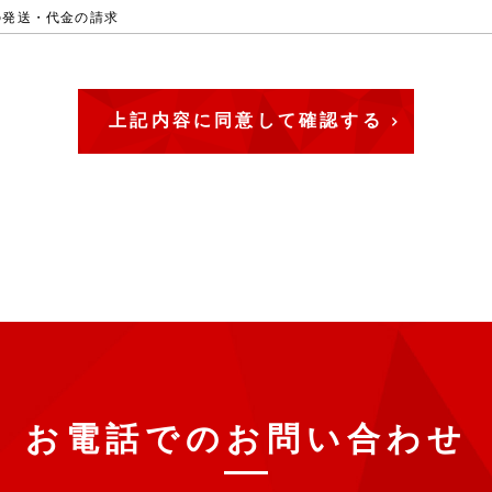
の発送・代金の請求
認
ビス情報のご案内
質問・ご要望に対する回答および、資料発送
よる契約
限
本人の同意を得ないで、利用目的の達成に必要な範囲を超えて個人情報を取
事由により個人情報を取得した場合も、あらかじめ本人の同意なしに承継前
超えて取り扱うことはありません。ただし、次の場合はこの限りではありま
合
又は財産の保護のために必要がある場合であって、本人の同意を得ることが
又は児童の健全な育成の推進のために特に必要がある場合であって、本人の
は地方公共団体又はその委託を受けた者が法令の定める事務を遂行すること
、本人の同意を得ることにより当該事務の遂行に支障を及ぼすおそれがある
お電話でのお問い合わせ
ついて