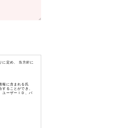
りに定め、 当方針に
情報に含まれる氏
合することができ、
、ユーザーＩＤ、パ