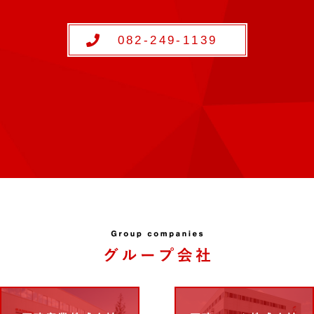
他不正の手段によらず、適正に個人情報を取得致します。
務遂行の為にお客様から直接書面（ホームページや電子メールなど含む）に
082-249-1139
用目的の通知
取得した場合は、あらかじめその利用目的を公表している場合を除き、速や
は公表いたします。ただし、次の場合はこの限りではありません。
に通知し、又は公表することにより本人又は第三者の生命、身体、財産その
に通知し、又は公表することにより当該個人情報取扱事業者の権利又は正当
方公共団体が法令の定める事務を遂行することに対して協力する必要がある
は公表する事により当該事務の遂行に支障を及ぼすおそれがあるとき。
従業員の監査
人情報の漏洩、滅失または棄損の防止その他の個人情報の安全管理のために
る必要かつ適切な監督を行います。
ついて
取り扱いの全部または一部を第三者に委託する場合は、当該第三者について
た個人情報の安全管理が図られるよう当該第三者に対する必要かつ適正な監
提供について