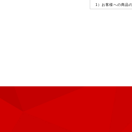
1）お客様への商品
2）ご注文内容の確
3）当社からのサー
4）お客様からのご
5）お客様の代行に
3.個人情報利用の制
当社は、あらかじめ
せん。合併その他の
達成に必要な範囲を
1）法令に基づく場
2）人の生命、身体
3）公衆衛生の向上
であるとき。
4）国の機関若しく
がある場合であって
4.個人情報の取得に