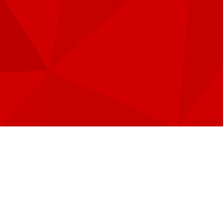
て取得し取り扱う場
かに、その利用目的
他の権利利益を害する
な利益を害するおそれ
場合であって利用目的
個人情報保護規程を
厳正な調査を行い、
督を行います。