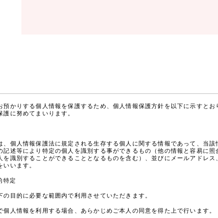
お預かりする個人情報を保護するため、個人情報保護方針を以下に示すとお
保護に努めてまいります。
は、個人情報保護法に規定される生存する個人に関する情報であって、当該
の記述等により特定の個人を識別する事ができるもの（他の情報と容易に照
人を識別することができることとなるものを含む）、並びにメールアドレス
をいいます。
的特定
下の目的に必要な範囲内で利用させていただきます。
で個人情報を利用する場合、あらかじめご本人の同意を得た上で行います。