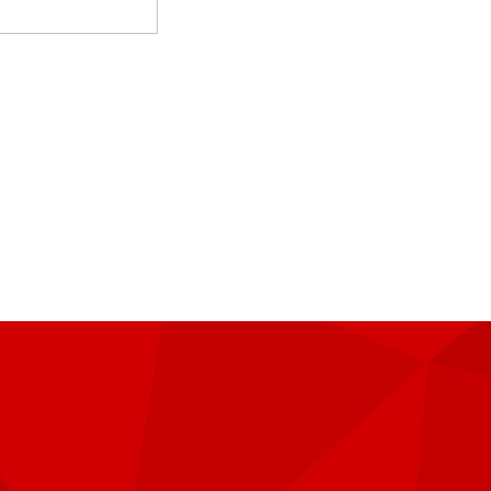
り扱うことはありま
における利用目的の
せん。
困難であるとき。
同意を得ることが困難
に対して協力する必要
とき。